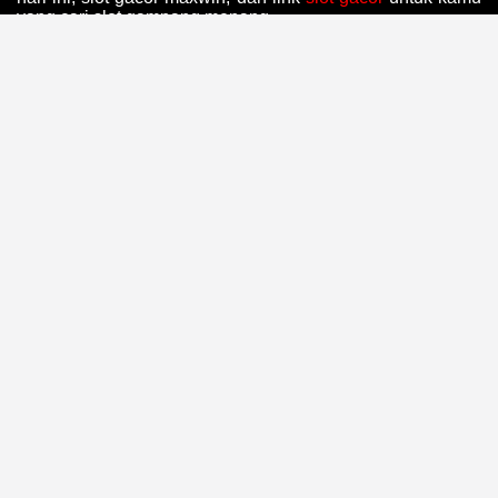
yang cari slot gampang menang.
FAQ Seputar
INDOWIN
Apa yang dimaksud dengan
situs up to date link slot gacor
maxwin di INDOWIN?
Bagaimana cara mengikuti