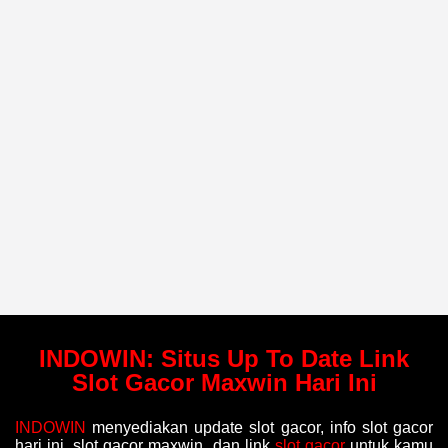
INDOWIN: Situs Up To Date Link
Slot Gacor Maxwin Hari Ini
INDOWIN
menyediakan update slot gacor, info slot gacor
hari ini, slot gacor maxwin, dan link
slot gacor
untuk kamu